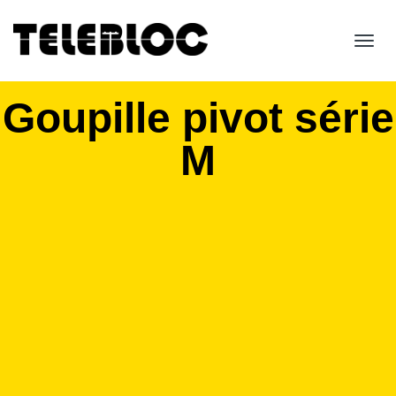
Toggl
navig
Goupille pivot série
M