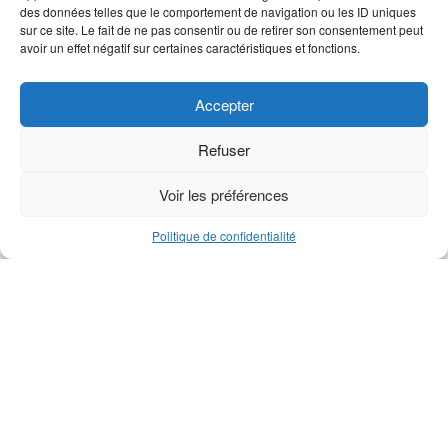
Goupille réa de support M1
Mâchoire M1
des données telles que le comportement de navigation ou les ID uniques
sur ce site. Le fait de ne pas consentir ou de retirer son consentement peut
avoir un effet négatif sur certaines caractéristiques et fonctions.
Accepter
Refuser
Voir les préférences
Politique de confidentialité
Loquet série M
Goupille de sûreté série M