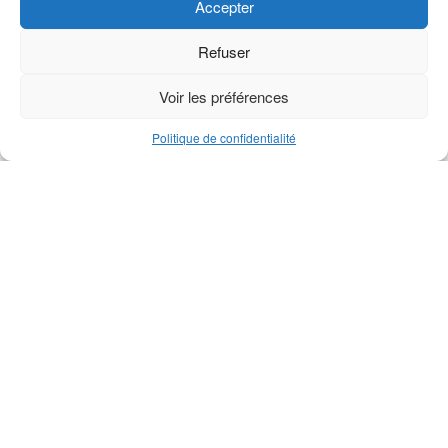
Accepter
Produits similaires
Refuser
Voir les préférences
Politique de confidentialité
Goupille de sûreté série M