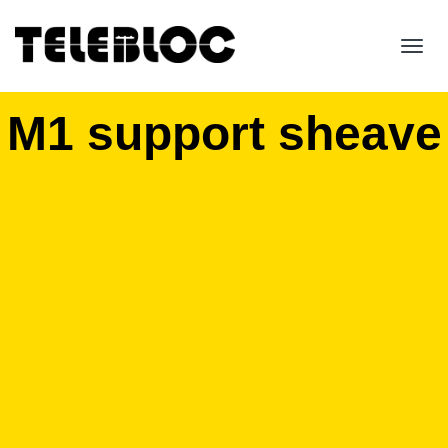
Toggl
navig
M1 support sheave