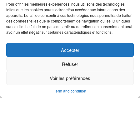
Pour offrir les meilleures expériences, nous utilisons des technologies
telles que les cookies pour stocker et/ou accéder aux informations des
appareils. Le fait de consentir à ces technologies nous permettra de traiter
des données telles que le comportement de navigation ou les ID uniques
M1 support sheave axle
Slotted spring pin 3×12
sur ce site. Le fait de ne pas consentir ou de retirer son consentement peut
avoir un effet négatif sur certaines caractéristiques et fonctions.
Accepter
Refuser
Voir les préférences
Term and condition
M1 support sheave bearing
M1 blocker