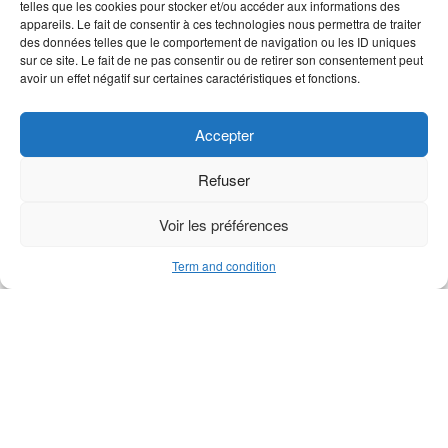
telles que les cookies pour stocker et/ou accéder aux informations des
appareils. Le fait de consentir à ces technologies nous permettra de traiter
des données telles que le comportement de navigation ou les ID uniques
M series sheave axle
Slotted spring pin 3×20
sur ce site. Le fait de ne pas consentir ou de retirer son consentement peut
avoir un effet négatif sur certaines caractéristiques et fonctions.
Accepter
Refuser
Voir les préférences
Term and condition
M1 jaw spring
M1 Jaw