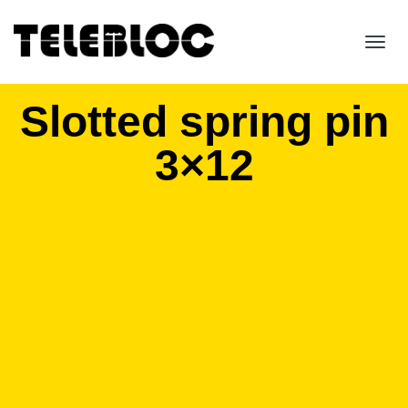
Toggl
navig
Slotted spring pin
3×12