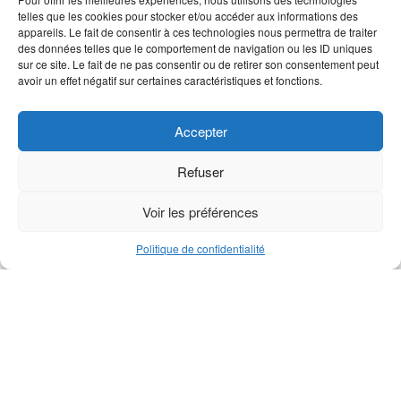
telles que les cookies pour stocker et/ou accéder aux informations des
appareils. Le fait de consentir à ces technologies nous permettra de traiter
Ressort loquet série M
Goupille tendeuse ressort
des données telles que le comportement de navigation ou les ID uniques
3×20
sur ce site. Le fait de ne pas consentir ou de retirer son consentement peut
avoir un effet négatif sur certaines caractéristiques et fonctions.
Accepter
Refuser
Voir les préférences
Politique de confidentialité
Réa de support M1
Roulement réa série M