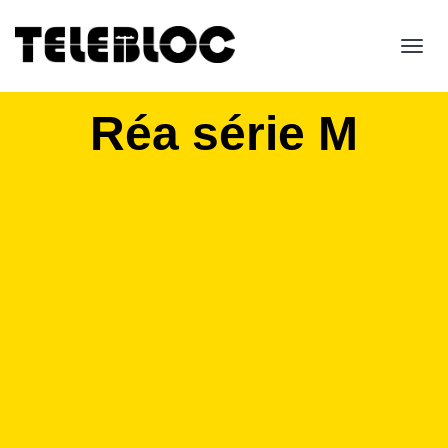
Toggl
navig
Réa série M