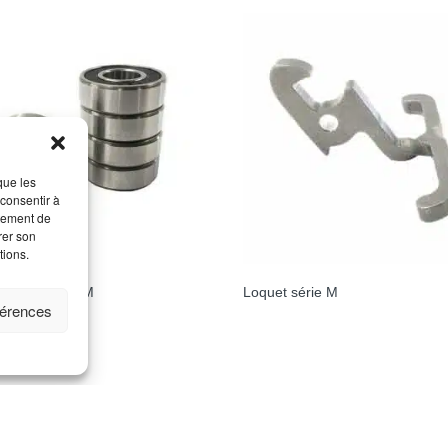
que les
 consentir à
rtement de
rer son
tions.
nt réa série M
Loquet série M
férences