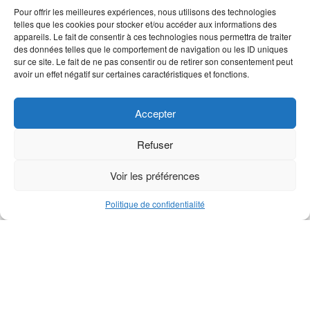
Pour offrir les meilleures expériences, nous utilisons des technologies
telles que les cookies pour stocker et/ou accéder aux informations des
Roulement réa de support
Réa série M
appareils. Le fait de consentir à ces technologies nous permettra de traiter
M1
des données telles que le comportement de navigation ou les ID uniques
sur ce site. Le fait de ne pas consentir ou de retirer son consentement peut
avoir un effet négatif sur certaines caractéristiques et fonctions.
Accepter
Refuser
Voir les préférences
Politique de confidentialité
Goupille tendeuse ressort
Réa de support M1
3×20