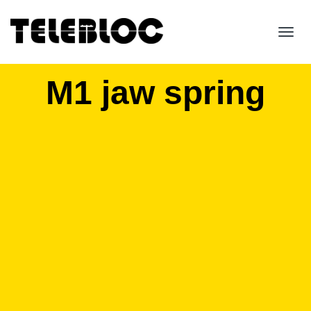
Toggl
navig
M1 jaw spring