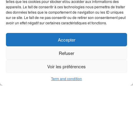
telles que les cookies pour stocker et/ou accéder aux informations des
appareils. Le fait de consentir à ces technologies nous permettra de traiter
des données telles que le comportement de navigation ou les ID uniques
M series sheave
M1 blocker
sur ce site. Le fait de ne pas consentir ou de retirer son consentement peut
avoir un effet négatif sur certaines caractéristiques et fonctions.
Accepter
Refuser
Voir les préférences
Term and condition
M series safety pin
Slotted spring pin 3×12